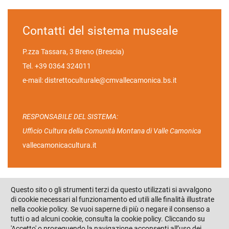
Contatti del sistema museale
P.zza Tassara, 3 Breno (Brescia)
Tel. +39 0364 324011
e-mail:
distrettoculturale@cmvallecamonica.bs.it
RESPONSABILE DEL SISTEMA:
Ufficio Cultura della Comunità Montana di Valle Camonica
vallecamonicacultura.it
Questo sito o gli strumenti terzi da questo utilizzati si avvalgono
di cookie necessari al funzionamento ed utili alle finalità illustrate
È un’iniziativa del Distretto Culturale di Valle Camonica’:
nella cookie policy. Se vuoi saperne di più o negare il consenso a
tutti o ad alcuni cookie, consulta la cookie policy. Cliccando su
'Accetto' o proseguendo la navigazione acconsenti all’uso dei
Seguici su: