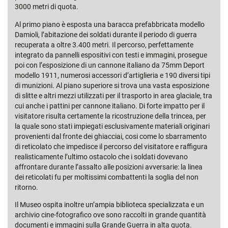
3000 metri di quota.
Al primo piano è esposta una baracca prefabbricata modello
Damioli, l’abitazione dei soldati durante il periodo di guerra
recuperata a oltre 3.400 metri. Il percorso, perfettamente
integrato da pannelli espositivi con testi e immagini, prosegue
poi con l’esposizione di un cannone italiano da 75mm Deport
modello 1911, numerosi accessori d’artiglieria e 190 diversi tipi
di munizioni. Al piano superiore si trova una vasta esposizione
di slitte e altri mezzi utilizzati per il trasporto in area glaciale, tra
cui anche i pattini per cannone italiano. Di forte impatto per il
visitatore risulta certamente la ricostruzione della trincea, per
la quale sono stati impiegati esclusivamente materiali originari
provenienti dal fronte dei ghiacciai, cosi come lo sbarramento
di reticolato che impedisce il percorso del visitatore e raffigura
realisticamente l’ultimo ostacolo che i soldati dovevano
affrontare durante l’assalto alle posizioni avversarie: la linea
dei reticolati fu per moltissimi combattenti la soglia del non
ritorno.
Il Museo ospita inoltre un’ampia biblioteca specializzata e un
archivio cine-fotografico ove sono raccolti in grande quantità
documenti e immagini sulla Grande Guerra in alta quota.