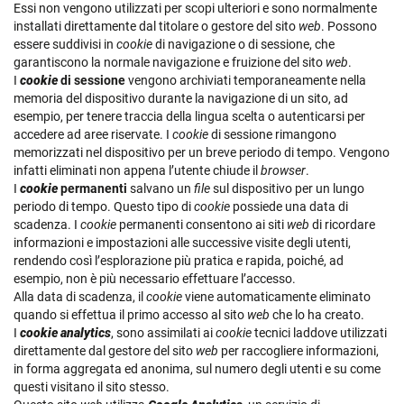
Essi non vengono utilizzati per scopi ulteriori e sono normalmente
installati direttamente dal titolare o gestore del sito
web
. Possono
essere suddivisi in
cookie
di navigazione o di sessione, che
garantiscono la normale navigazione e fruizione del sito
web
.
I
cookie
di sessione
vengono archiviati temporaneamente nella
memoria del dispositivo durante la navigazione di un sito, ad
esempio, per tenere traccia della lingua scelta o autenticarsi per
accedere ad aree riservate. I
cookie
di sessione rimangono
memorizzati nel dispositivo per un breve periodo di tempo. Vengono
infatti eliminati non appena l’utente chiude il
browser
.
I
cookie
permanenti
salvano un
file
sul dispositivo per un lungo
periodo di tempo. Questo tipo di
cookie
possiede una data di
scadenza. I
cookie
permanenti consentono ai siti
web
di ricordare
informazioni e impostazioni alle successive visite degli utenti,
rendendo così l’esplorazione più pratica e rapida, poiché, ad
esempio, non è più necessario effettuare l’accesso.
Alla data di scadenza, il
cookie
viene automaticamente eliminato
quando si effettua il primo accesso al sito
web
che lo ha creato.
I
cookie analytics
, sono assimilati ai
cookie
tecnici laddove utilizzati
direttamente dal gestore del sito
web
per raccogliere informazioni,
in forma aggregata ed anonima, sul numero degli utenti e su come
questi visitano il sito stesso.