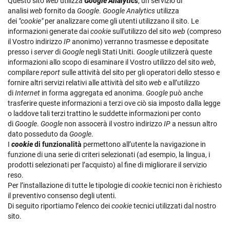
Questo sito
web
utilizza
Google Analytics
, un servizio di
analisi
web
fornito da
Google
.
Google Analytics
utilizza
dei
"cookie"
per analizzare come gli utenti utilizzano il sito. Le
informazioni generate dai
cookie
sull'utilizzo del sito
web
(compreso
il Vostro indirizzo
IP
anonimo) verranno trasmesse e depositate
presso i
server
di
Google
negli Stati Uniti.
Google
utilizzerà queste
informazioni allo scopo di esaminare il Vostro utilizzo del sito
web
,
compilare
report
sulle attività del sito per gli operatori dello stesso e
fornire altri servizi relativi alle attività del sito
web
e all’utilizzo
di
Internet
in forma aggregata ed anonima.
Google
può anche
trasferire queste informazioni a terzi ove ciò sia imposto dalla legge
o laddove tali terzi trattino le suddette informazioni per conto
di
Google
.
Google
non assocerà il vostro indirizzo
IP
a nessun altro
dato posseduto da
Google
.
I
cookie
di funzionalità
permettono all’utente la navigazione in
funzione di una serie di criteri selezionati (ad esempio, la lingua, i
prodotti selezionati per l’acquisto) al fine di migliorare il servizio
reso.
Per l’installazione di tutte le tipologie di
cookie
tecnici non è richiesto
il preventivo consenso degli utenti.
Di seguito riportiamo l’elenco dei
cookie
tecnici utilizzati dal nostro
sito.