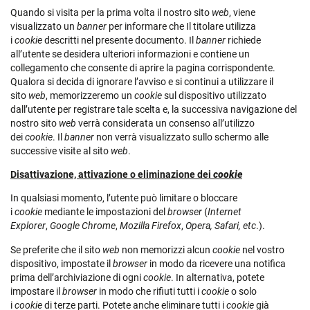
Quando si visita per la prima volta il nostro sito
web
, viene
visualizzato un
banner
per informare che Il titolare utilizza
i
cookie
descritti nel presente documento. Il
banner
richiede
all’utente se desidera ulteriori informazioni e contiene un
collegamento che consente di aprire la pagina corrispondente.
Qualora si decida di ignorare l’avviso e si continui a utilizzare il
sito
web
, memorizzeremo un
cookie
sul dispositivo utilizzato
dall’utente per registrare tale scelta e, la successiva navigazione del
nostro sito
web
verrà considerata un consenso all’utilizzo
dei
cookie
. Il
banner
non verrà visualizzato sullo schermo alle
successive visite al sito
web
.
Disattivazione, attivazione o eliminazione dei
cookie
In qualsiasi momento, l’utente può limitare o bloccare
i
cookie
mediante le impostazioni del
browser
(
Internet
Explorer
,
Google Chrome
,
Mozilla Firefox
,
Opera, Safari, etc
.).
Se preferite che il sito
web
non memorizzi alcun
cookie
nel vostro
dispositivo, impostate il
browser
in modo da ricevere una notifica
prima dell’archiviazione di ogni
cookie
. In alternativa, potete
impostare il
browser
in modo che rifiuti tutti i
cookie
o solo
i
cookie
di terze parti. Potete anche eliminare tutti i
cookie
già