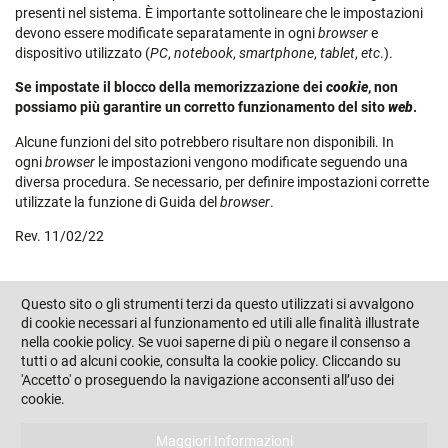
presenti nel sistema. È importante sottolineare che le impostazioni
devono essere modificate separatamente in ogni
browser
e
dispositivo utilizzato (
PC
,
notebook
,
smartphone
,
tablet
,
etc
.).
Se impostate il blocco della memorizzazione dei
cookie
, non
possiamo più garantire un corretto funzionamento del sito
web
.
Alcune funzioni del sito potrebbero risultare non disponibili. In
ogni
browser
le impostazioni vengono modificate seguendo una
diversa procedura. Se necessario, per definire impostazioni corrette
utilizzate la funzione di Guida del
browser
.
Rev. 11/02/22
Questo sito o gli strumenti terzi da questo utilizzati si avvalgono
di cookie necessari al funzionamento ed utili alle finalità illustrate
È un’iniziativa del Distretto Culturale di Valle Camonica’:
nella cookie policy. Se vuoi saperne di più o negare il consenso a
tutti o ad alcuni cookie, consulta la cookie policy. Cliccando su
'Accetto' o proseguendo la navigazione acconsenti all’uso dei
Seguici su:
cookie.
Maggiori Informazioni