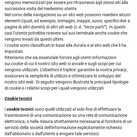
vengono memorizzati per essere poi ritrasmessi agli stessi siti alla
successiva visita del medesimo utente.
Nel corso della navigazione su un sito
web
possono risiedere alcuni
elementi (quali, ad esempio, immagini, mappe, suoni, specifici
link
a
pagine di altri domini) di altri siti
web
(c.d. “terze parti”). In questi
casi l’utente potrebbe ricevere sul suo terminale anche
cookie
che
vengono inviati da questi ultimi.
I
cookie
sono classificati in base alla durata e al sito
web
che li ha
impostati.
Riteniamo che sia essenziale fornire agli utenti informazioni
sui
cookie
di cui il nostro sito
web
si avvale e sugli scopi per cui
vengono utilizzati. L’obiettivo è triplice: garantire la vostra
privacy
,
assicurare la semplicità di utilizzo e ottimizzare lo sviluppo del
nostro sito
web
. Di seguito vengono illustrate le principali tipologie
di
cookie
e i relativi scopi per i quali vengono utilizzati.
Cookie
tecnici
I
cookie
tecnici
sono quelli utilizzati al solo fine di effettuare la
trasmissione di una comunicazione su una rete di comunicazione
elettronica, o nella misura strettamente necessaria al fornitore di un
servizio della società dell'informazione esplicitamente richiesto
dall’abbonato o dall’utente a erogare tale servizio).